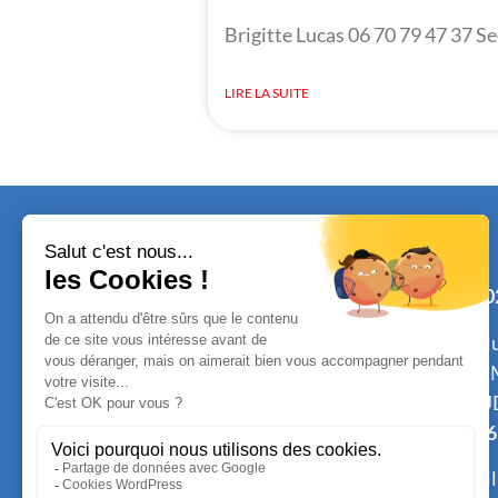
Brigitte Lucas 06 70 79 47 37 Se
LIRE LA SUITE
Tél. :
0
ou cel
Mme 
GLAU
1 rue de la gare
Tél.
06
Espace René Leduc
E-mail
44320 SAINT PÈRE EN RETZ