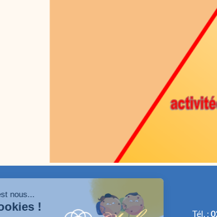
Tél. :
0