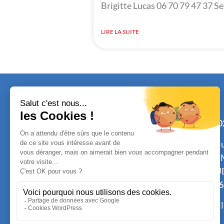
Brigitte Lucas 06 70 79 47 37 Se
LIRE LA SUITE
Tél. :
0
ou cel
Mme 
GLAU
1 rue de la gare
Tél.
06
Espace René Leduc
E-mail
44320 SAINT PÈRE EN RETZ