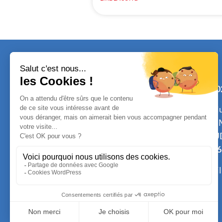
Tél. :
0
ou cel
Mme 
GLAU
1 rue de la gare
Tél.
06
Espace René Leduc
E-mail
44320 SAINT PÈRE EN RETZ